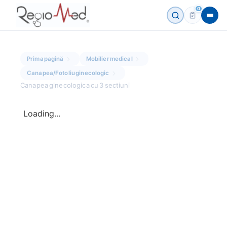
0
Prima pagină
Mobilier medical
Canapea/Fotoliu ginecologic
Canapea ginecologica cu 3 sectiuni
Loading...