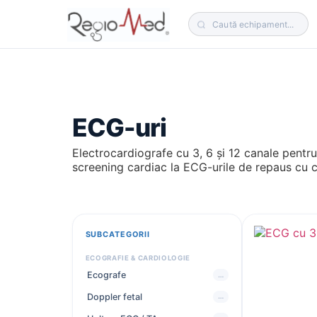
ECG-uri
Electrocardiografe cu 3, 6 și 12 canale pentru
screening cardiac la ECG-urile de repaus cu co
SUBCATEGORII
CERERE MARE ACUM
ECOGRAFIE & CARDIOLOGIE
Ecografe
…
Paturi medicale
Paturi ATI
Tărgi transport
Doppler fetal
…