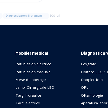
Diagnosticare si Tratament
ECG-uri
Mobilier medical
Diagnosticar
Paturi salon electrice
Ecografe
Paturi salon manuale
Holtere ECG / 
Mese de operație
Doppler fetal
Lampi Chirurgicale LED
ORL
Targi hidraulice
Oftalmologie
Targi electrice
Aparatura labor