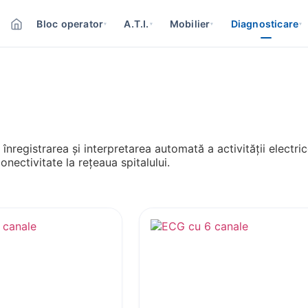
Bloc operator
A.T.I.
Mobilier
Diagnosticare
▾
▾
▾
▾
 înregistrarea și interpretarea automată a activității electr
nectivitate la rețeaua spitalului.
ESC