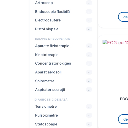
Artroscop
…
Endoscopie flexibilă
…
de
Electrocautere
…
Pistol biopsie
…
TERAPIE & RECUPERARE
Aparate fizioterapie
…
Kinetoterapie
…
Concentrator oxigen
…
Aparat aerosoli
…
Spirometre
…
Aspirator secreții
…
ECG 
DIAGNOSTIC DE BAZĂ
Tensiometre
…
Pulsoximetre
…
de
Stetoscoape
…