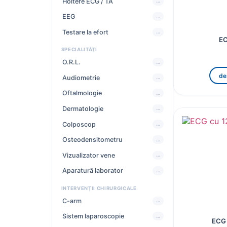
PRODUSE RECOMANDATE
Holtere ECG / TA
…
EEG
…
Testare la efort
…
EC
SPECIALITĂȚI
O.R.L.
…
de
Audiometrie
…
Oftalmologie
…
Dermatologie
…
Colposcop
…
Osteodensitometru
…
Vizualizator vene
…
Aparatură laborator
…
INTERVENȚII CHIRURGICALE
C-arm
…
Sistem laparoscopie
…
ECG 