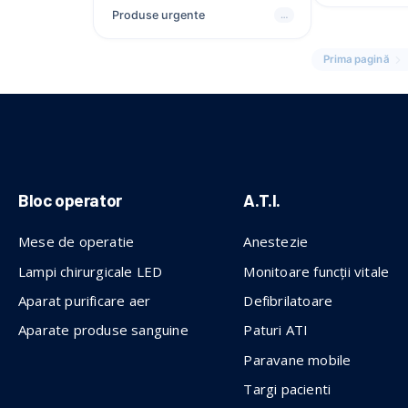
Produse urgente
…
Prima pagină
Bloc operator
A.T.I.
Mese de operatie
Anestezie
Lampi chirurgicale LED
Monitoare funcții vitale
Aparat purificare aer
Defibrilatoare
Aparate produse sanguine
Paturi ATI
Paravane mobile
Targi pacienti