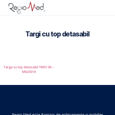
Targi cu top detasabil
ESC
Targa cu top detasabil TIMO 06 –
M620014
CERERE MARE ACUM
Paturi medicale
Paturi ATI
Tărgi transport
PRODUSE RECOMANDATE
Regio Med este furnizor de echipamente și mobilier