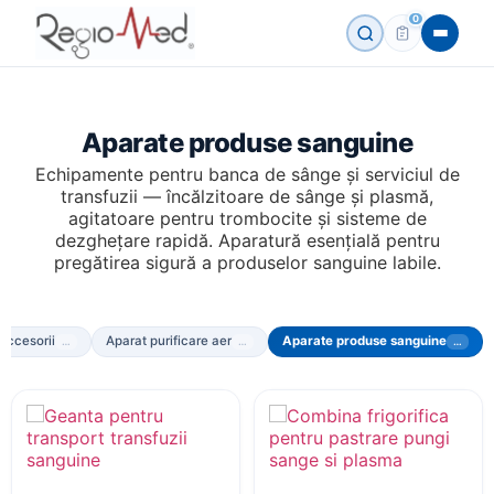
0
Aparate produse sanguine
Echipamente pentru banca de sânge și serviciul de
transfuzii — încălzitoare de sânge și plasmă,
agitatoare pentru trombocite și sisteme de
dezghețare rapidă. Aparatură esențială pentru
pregătirea sigură a produselor sanguine labile.
ESC
Accesorii
Aparat purificare aer
Aparate produse sanguine
…
…
…
CERERE MARE ACUM
Paturi medicale
Paturi ATI
Tărgi transport