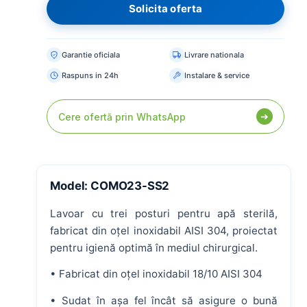
CERERE MARE ACUM
Solicita oferta
Paturi medicale
Paturi ATI
Tărgi transport
Garantie oficiala
Livrare nationala
PRODUSE RECOMANDATE
Raspuns in 24h
Instalare & service
➔
Cere ofertă prin WhatsApp
Model: COMO23-SS2
Lavoar cu trei posturi pentru apă sterilă,
fabricat din oțel inoxidabil AISI 304, proiectat
pentru igienă optimă în mediul chirurgical.
• Fabricat din oțel inoxidabil 18/10 AISI 304
• Sudat în așa fel încât să asigure o bună