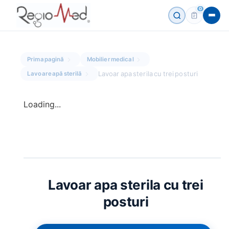
0
Prima pagină
Mobilier medical
Lavoar apa sterila cu trei posturi
Lavoare apă sterilă
Loading...
Lavoar apa sterila cu trei
ESC
posturi