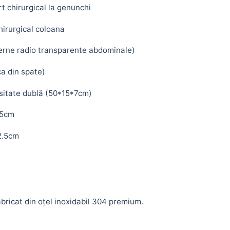
rt chirurgical la genunchi
hirurgical coloana
Perne radio transparente abdominale)
ca din spate)
nsitate dublă (50*15*7cm)
*5cm
*2.5cm
abricat din oțel inoxidabil 304 premium.