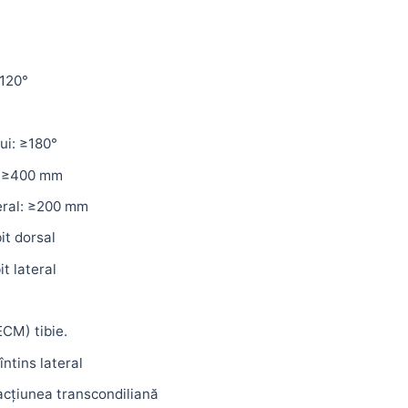
 120°
ui: ≥180°
): ≥400 mm
teral: ≥200 mm
it dorsal
t lateral
ECM) tibie.
întins lateral
racțiunea transcondiliană