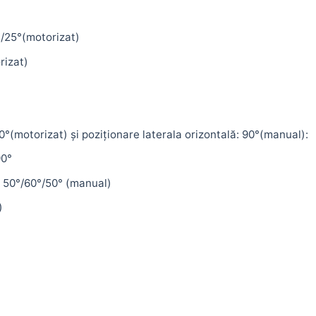
°/25°(motorizat)
rizat)
0°(motorizat) și poziționare laterala orizontală: 90°(manual):
90°
: 50°/60°/50° (manual)
)