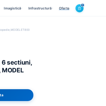
0
Imagistică
Infrastructură
Oferte
▾
▾
 ortopedie, MODEL ET800
 6 sectiuni,
e, MODEL
rta