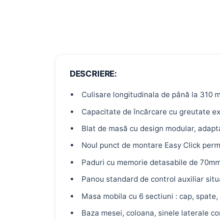
CERERE MARE ACUM
Paturi medicale
Paturi ATI
Tărgi transport
DESCRIERE:
PRODUSE RECOMANDATE
Culisare longitudinala de până la 310 m
Capacitate de încărcare cu greutate ex
Blat de masă cu design modular, adaptat 
Noul punct de montare Easy Click permit
Paduri cu memorie detasabile de 70mm a
Panou standard de control auxiliar sit
Masa mobila cu 6 sectiuni : cap, spate, 
Baza mesei, coloana, sinele laterale co