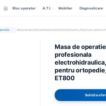
Bloc operator
A.T.I.
Mobilier
Diagnosticare
▾
▾
▾
▾
perație
Masa de operatie profesionala electrohidraulica, 6 sectiuni, pentru
Masa de operatie
profesionala
electrohidraulica,
pentru ortopedi
ET800
Solicita ofe