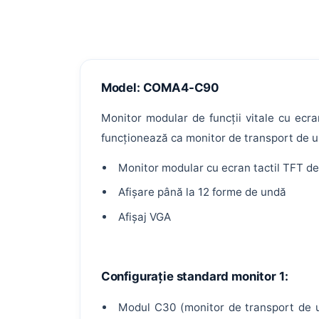
CERERE MARE ACUM
Paturi medicale
Paturi ATI
Tărgi transport
PRODUSE RECOMANDATE
Model: COMA4-C90
Monitor modular de funcții vitale cu ecr
funcționează ca monitor de transport de u
Monitor modular cu ecran tactil TFT de
Afișare până la 12 forme de undă
Afișaj VGA
Configurație standard monitor 1:
Modul C30 (monitor de transport de ur