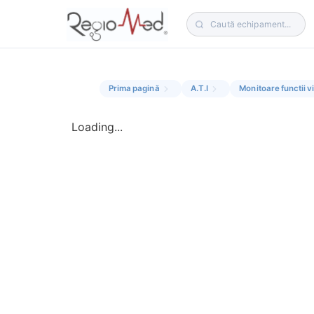
Prima pagină
A.T.I
Monitoare functii v
Loading...