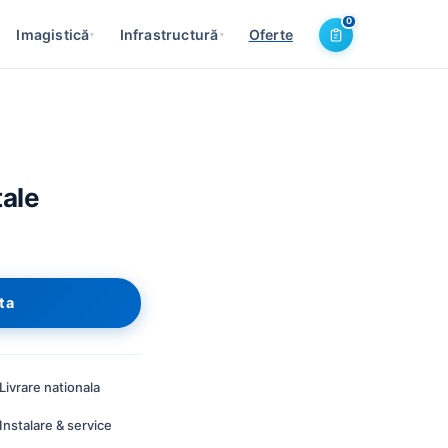
0
Imagistică
Infrastructură
Oferte
▾
▾
tale
rta
Livrare nationala
Instalare & service