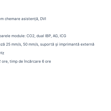
tem chemare asistență, DVI
oarele module: CO2, dual IBP, AG, ICG
teză 25 mm/s, 50 mm/s, suportă și imprimantă externă
 Hz
 ore, timp de încărcare 6 ore