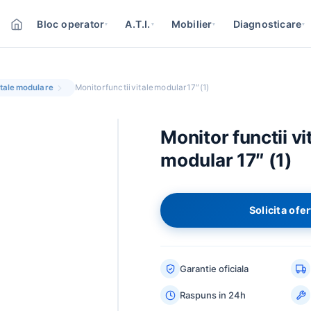
Bloc operator
A.T.I.
Mobilier
Diagnosticare
▾
▾
▾
▾
itale modulare
Monitor functii vitale modular 17″ (1)
Monitor functii vi
modular 17″ (1)
Solicita ofe
ESC
Garantie oficiala
Raspuns in 24h