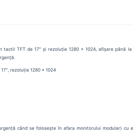
an tactil TFT de 17″ și rezoluție 1280 x 1024, afișare până 
rgență.
 17″, rezoluție 1280 x 1024
gență când se folosește în afara monitorului modular) cu ec