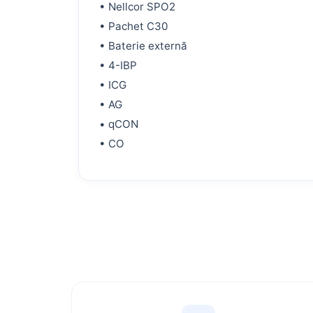
• Nellcor SPO2
• Pachet C30
• Baterie externă
• 4-IBP
• ICG
• AG
• qCON
• CO