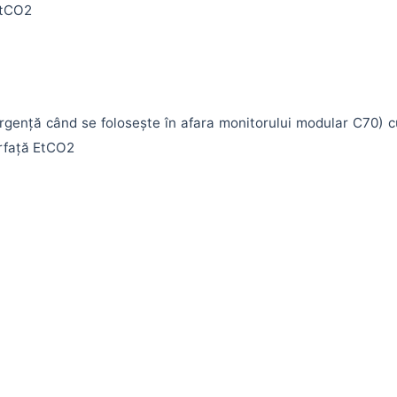
EtCO2
gență când se folosește în afara monitorului modular C70) cu
rfață EtCO2