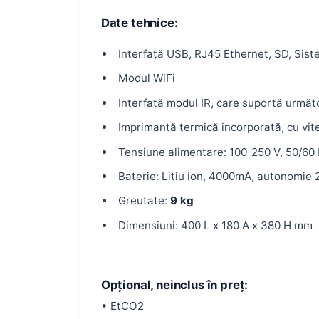
Date tehnice:
Interfață USB, RJ45 Ethernet, SD, Sis
Modul WiFi
Interfață modul IR, care suportă următ
Imprimantă termică incorporată, cu vi
Tensiune alimentare: 100-250 V, 50/60
Baterie: Litiu ion, 4000mA, autonomie 2
Greutate:
9 kg
Dimensiuni: 400 L x 180 A x 380 H mm
Opțional, neinclus în preț:
• EtCO2