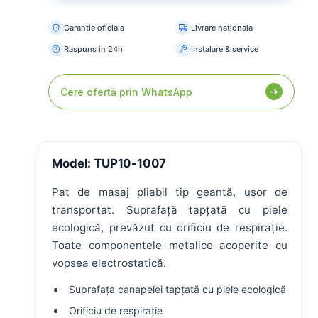
Paturi medicale
Paturi ATI
Tărgi transport
Garantie oficiala
Livrare nationala
Raspuns in 24h
Instalare & service
PRODUSE RECOMANDATE
➔
Cere ofertă prin WhatsApp
Model: TUP10-1007
Pat de masaj pliabil tip geantă, ușor de
transportat. Suprafață tapțată cu piele
ecologică, prevăzut cu orificiu de respirație.
Toate componentele metalice acoperite cu
vopsea electrostatică.
Suprafața canapelei tapțată cu piele ecologică
Orificiu de respirație