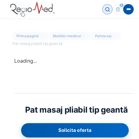
0
Prima pagină
Mobilier medical
Pat masaj
Pat masaj pliabil tip geantă
Loading...
Pat masaj pliabil tip geantă
ESC
Solicita oferta
CERERE MARE ACUM