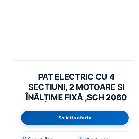
CERERE MARE ACUM
Paturi medicale
Paturi ATI
Tărgi transport
PRODUSE RECOMANDATE
PAT ELECTRIC CU 4
SECTIUNI, 2 MOTOARE SI
ÎNĂLȚIME FIXĂ ,SCH 2060
Solicita oferta
Garantie oficiala
Livrare nationala