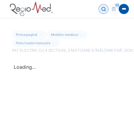
0
Prima pagină
Mobilier medical
Paturi salon manuale
PAT ELECTRIC CU 4 SECTIUNI, 2 MOTOARE SI ÎNĂLȚIME FIXĂ ,SCH
Loading...
ESC