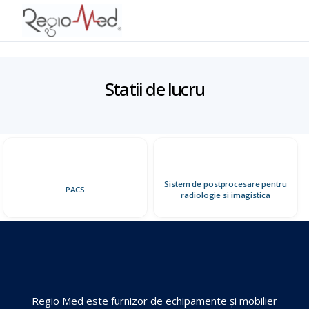
Statii de lucru
ESC
Sistem de postprocesare pentru
PACS
radiologie si imagistica
CERERE MARE ACUM
Paturi medicale
Paturi ATI
Tărgi transport
PRODUSE RECOMANDATE
Regio Med este furnizor de echipamente și mobilier