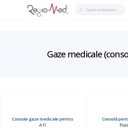
Gaze medicale (console
CERERE MARE ACUM
Paturi medicale
Paturi ATI
Tărgi transport
PRODUSE RECOMANDATE
Consola gaze medicale pentru
Consolă pentr
ATI
flui