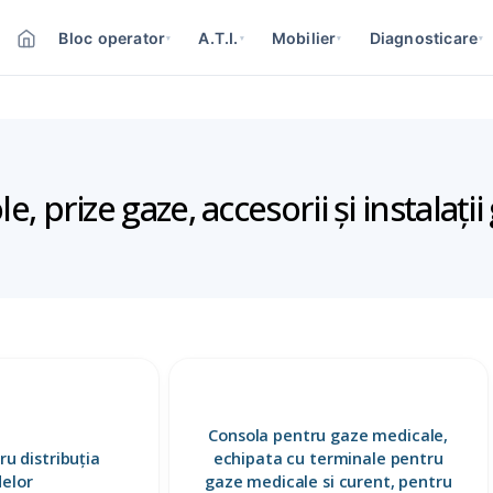
Bloc operator
A.T.I.
Mobilier
Diagnosticare
▾
▾
▾
▾
, prize gaze, accesorii și instalați
ESC
Consola pentru gaze medicale,
u distribuția
echipata cu terminale pentru
delor
gaze medicale si curent, pentru