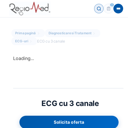
0
Prima pagină
Diagnosticare si Tratament
ECG cu 3 canale
ECG-uri
Loading...
ECG cu 3 canale
Solicita oferta