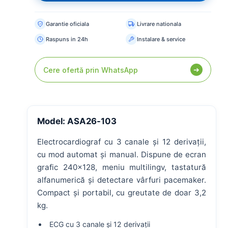
ESC
Garantie oficiala
Livrare nationala
Raspuns in 24h
Instalare & service
CERERE MARE ACUM
Paturi medicale
Paturi ATI
Tărgi transport
➔
Cere ofertă prin WhatsApp
PRODUSE RECOMANDATE
Model: ASA26-103
Electrocardiograf cu 3 canale și 12 derivații,
cu mod automat și manual. Dispune de ecran
grafic 240×128, meniu multilingv, tastatură
alfanumerică și detectare vârfuri pacemaker.
Compact și portabil, cu greutate de doar 3,2
kg.
ECG cu 3 canale și 12 derivații