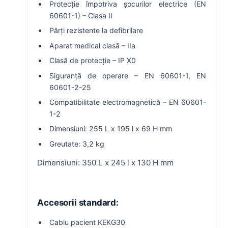
Protecție împotriva șocurilor electrice (EN
60601-1) – Clasa II
Părți rezistente la defibrilare
Aparat medical clasă – IIa
Clasă de protecție – IP X0
Siguranță de operare – EN 60601-1, EN
60601-2-25
Compatibilitate electromagnetică – EN 60601-
1-2
Dimensiuni: 255 L x 195 l x 69 H mm
Greutate: 3,2 kg
Dimensiuni: 350 L x 245 l x 130 H mm
Accesorii standard:
Cablu pacient KEKG30